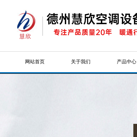
网站首页
关于我们
产品中心