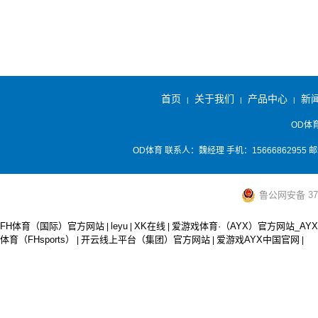
首页
关于我们
产品中心
新
|
|
|
OD体
OD体育 联系人：魏经理 手机：15666862955 邮箱
鲁公网安备 371
FH体育（国际）官方网站
leyu
XK在线
爱游戏体育·（AYX）官方网站_AYX 
|
|
|
体育（FHsports）
开云线上平台（集团）官方网站
爱游戏AYX中国官网
|
|
|