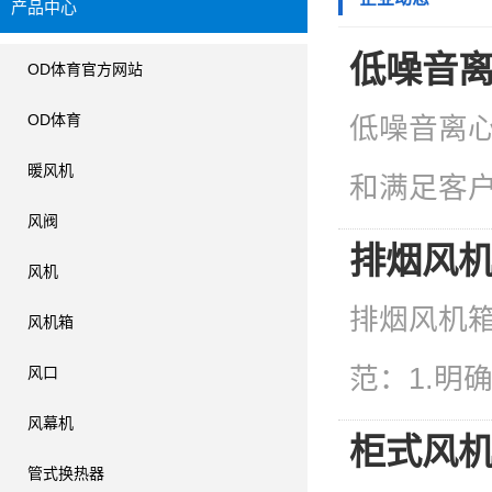
产品中心
低噪音
OD体育官方网站
OD体育
低噪音离
暖风机
和满足客户
风阀
排烟风
风机
排烟风机
风机箱
范：1.明
风口
风幕机
柜式风
管式换热器