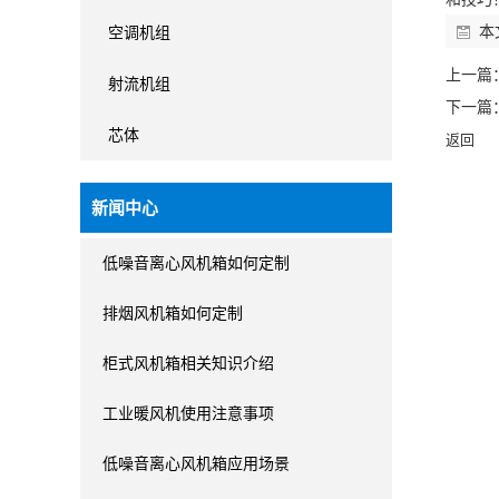
本
空调机组
上一篇
射流机组
下一篇
芯体
返回
新闻中心
低噪音离心风机箱如何定制
排烟风机箱如何定制
柜式风机箱相关知识介绍
工业暖风机使用注意事项
低噪音离心风机箱应用场景