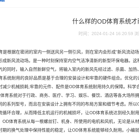
什么样的OD体育系统才
时间：2024-01-24 16:20:59
浏
育是根据在密闭的室内一侧送风另一侧引风，则在室内会形成“新风流动场
形成新风流动场。是一种时刻保持室内空气洁净清新的新型环保电器。这
气的同时，输入自然新鲜空气，将输入室内的新风先经过滤、杀菌、加热
育系统耐用的良好品质是基于合理的安装设计和牢靠的硬件组合。优化的
时减少机械损耗;牢靠的元件、配件是OD体育系统耐用持久的保障。科学
D体育系统对于行政、商务、医疗、学习、娱乐、餐饮、酒店等各大场所
同的系列型号，而且在安装设计上拥有不同的布局方案和细节考虑。所以
流循环合理，从而降低主机运行的机械损坏，让OD体育系统达到经久耐用
，OD体育系统从每一根螺丝钉、机身、所使用的电机和风机，无论是从
时期的换气处理中保持性能的稳定，让OD体育系统能够经久耐用。小编
！