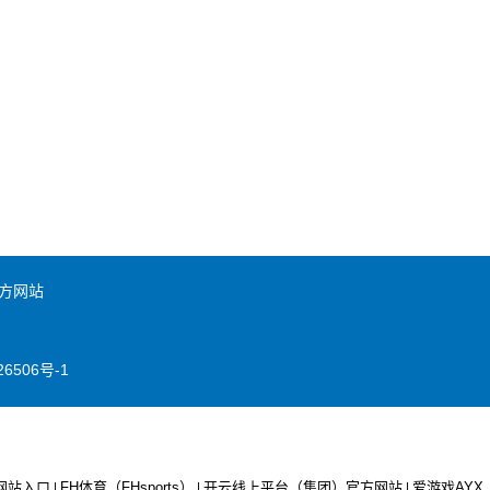
官方网站
26506号-1
方网站入口
FH体育（FHsports）
开云线上平台（集团）官方网站
爱游戏AYX
|
|
|