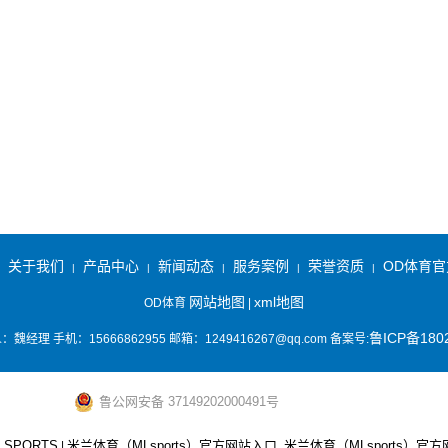
关于我们
产品中心
新闻动态
服务案例
荣誉资质
OD体育
|
|
|
|
|
网站地图
xml地图
OD体育
|
鲁ICP备180
魏经理 手机：15666862955 邮箱：1249416267@qq.com 备案号:
鲁公网安备 37149202000491号
SPORTS
米兰体育（MLsports）官方网站入口_米兰体育（MLsports）官
|