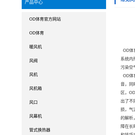
产品中心
OD体育官方网站
OD体育
暖风机
OD体
系统内
风阀
污染空
风机
OD体
音，同
风机箱
区，O
出了不
风口
损，气
风幕机
的解析
障在长
管式换热器
和技巧