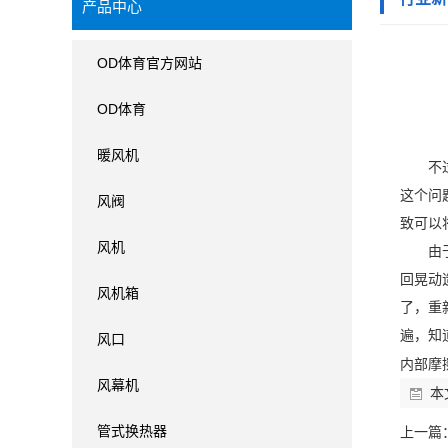
产品中心
OD体育官方网站
OD体育
暖风机
不过
这个问
风阀
致可以
风机
由于推
回晃动
风机箱
了，重
遍，知
风口
内部摩
风幕机
本
管式换热器
上一篇