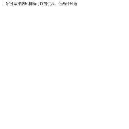
：
厂家分享排烟风机箱可以提供高、低两种风速