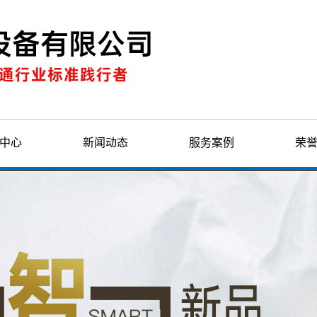
中心
新闻动态
服务案例
荣