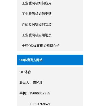
工业暖风机如何应用
工业暖风机如何安装
养殖暖风机如何安装
工业暖风机应用场景
全热OD体育相关知识介绍
OD体育官方网站
OD体育
联系人：魏经理
手机：15666862955
13021769521