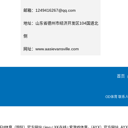
邮箱：1249416267@qq.com
地址：山东省德州市经济开发区104国道北
侧
网址：www.aasievansville.com
首页
|
OD体育 联系人：
FH体育（国际）官方网站
leyu
XK在线
爱游戏体育·（AYX）官方网站_AYX 
|
|
|