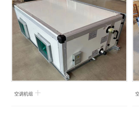
机
式
空
换
调
射
热
机
流
芯
器
组
机
体
新
组
闻
低
中
噪
排
空调机组
心
音
烟
柜
离
风
式
工
心
机
风
业
低
风
箱
机
暖
噪
工